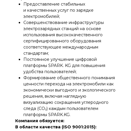
стандартам;
Постоянное улучшение цифровой
платформы SPARK. KG для повышения
удобства пользователей;
Формирование общественного понимания
ценности перехода на электромобили как
экономически выгодного и экологического
решения, включая наглядную
визуализацию сокращения углеродного
следа (CO₂) каждым пользователем
платформы SPARK.KG.
Компания обязуется:
В области качества (ISO 9001:2015):
Выполнять обязательства перед
клиентами и партнерами качественно
и в срок;
Постоянно улучшать процессы и услуги
на основе анализа рисков и возможностей;
Поддерживать обратную связь
с клиентами и повышать
их удовлетворённость;
Вовлекать персонал в достижение целей
качества через обучение и развитие.
В области охраны окружающей среды (ISO
14 001:2015):
Соблюдать природоохранное
законодательство и иные применимые
требования;
Минимизировать негативное воздействие
на окружающую среду;