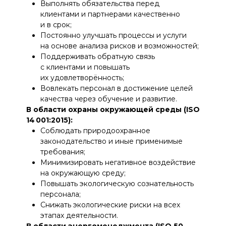
Повышать экологическую сознательность
персонала;
Снижать экологические риски на всех
этапах деятельности.
В области энергоменеджмента (ISO 50
001:2018):
Повышать энергетическую эффективность
и снижать энергопотребление;
Использовать энергосберегающие
технологии и современные системы учета;
Учитывать энергорезультаты при
планировании и закупках;
Обеспечивать доступность информации
и ресурсов для реализации энергозадач.
Обязательства руководства:
Руководство ОсОО «Спарк Эп» берет на себя
ответственность за реализацию и постоянное
улучшение интегрированной системы
менеджмента (ИСМ), обеспечение
соответствия международным стандартам
и нормативным требованиям, а также
формирование культуры качества,
экологичности и рационального
энергопотребления среди всех работников.
Настоящая Политика подписана
генеральным директором ОсОО «Спарк
Эп» 15.01.2025 г.